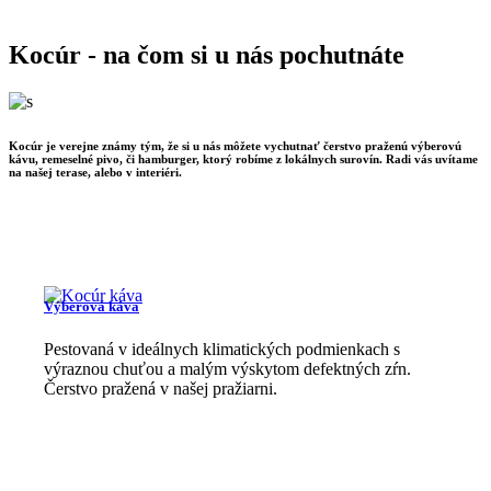
Kocúr - na čom si u nás pochutnáte
Kocúr je verejne známy tým, že si u nás môžete vychutnať čerstvo praženú výberovú
kávu, remeselné pivo, či hamburger, ktorý robíme z lokálnych surovín. Radi vás uvítame
na našej terase, alebo v interiéri.
Výberová káva
Pestovaná v ideálnych klimatických podmienkach s
výraznou chuťou a malým výskytom defektných zŕn.
Čerstvo pražená v našej pražiarni.