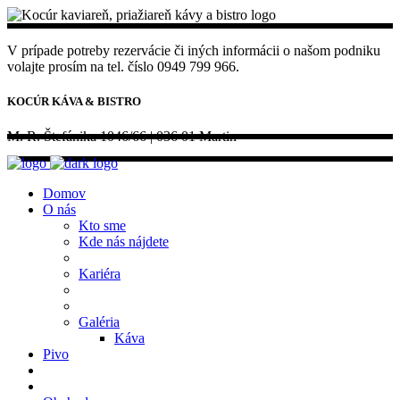
V prípade potreby rezervácie či iných informácii o našom podniku
volajte prosím na tel. číslo 0949 799 966.
KOCÚR KÁVA & BISTRO
M. R. Štefánika 1046/66 | 036 01 Martin
Domov
O nás
Kto sme
Kde nás nájdete
Kariéra
Galéria
Káva
Pivo