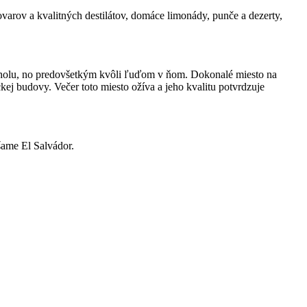
varov a kvalitných destilátov, domáce limonády, punče a dezerty,
koholu, no predovšetkým kvôli ľuďom v ňom. Dokonalé miesto na
kej budovy. Večer toto miesto ožíva a jeho kvalitu potvrdzuje
šame El Salvádor.