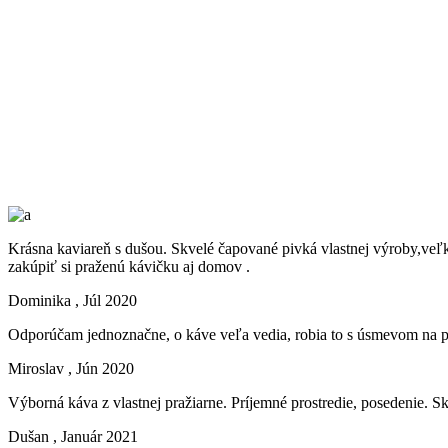
Krásna kaviareň s dušou. Skvelé čapované pivká vlastnej výroby,ve
zakúpiť si praženú kávičku aj domov .
Dominika
, Júl 2020
Odporúčam jednoznačne, o káve veľa vedia, robia to s úsmevom na per
Miroslav
, Jún 2020
Výborná káva z vlastnej pražiarne. Príjemné prostredie, posedenie. S
Dušan
, Január 2021