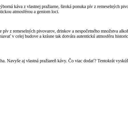
borná káva z vlastnej pražiarne, široká ponuka pív z remeselných pivo
stickou atmosférou a geniom loci.
uke pív z remeselných pivovarov, drinkov a nespočetného množstva al
iavať v celej budove a krásne tak dotvára autentickú atmosféru historic
uha. Navyše aj vlastná pražiareň kávy. Čo viac dodať? Tentokrát vyskú