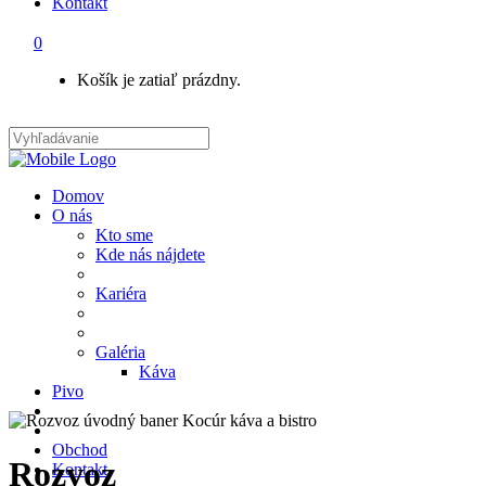
Kontakt
0
Košík je zatiaľ prázdny.
Domov
O nás
Kto sme
Kde nás nájdete
Kariéra
Galéria
Káva
Pivo
Obchod
Rozvoz
Kontakt