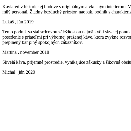
Kaviareň v historickej budove s originálnym a vkusným interiérom. Vý
milý personál. Žiadny bezduchý priestor, naopak, podnik s charakteri
Lukáš
, jún 2019
Tento podnik sa stal srdcovou záležitosťou najmä kvôli skvelej pon
posedenie s priateľmi pri výbornej praženej káve, ktorá zvykne rozvon
preplnený bar plný spokojných zákazníkov.
Martina
, november 2018
Skvelá káva, príjemné prostredie, vynikajúce zákusky a šikovná obsl
Michal
, jún 2020