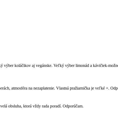
Referencie
ľký výber koláčikov aj vegánske. Veľký výber limonád a kávičiek-mo
ách, atmosféra na nezaplatenie. Vlastná pražiarnička je veľké +. Odpo
kvelá obsluha, ktorá vždy rada poradí. Odporúčam.