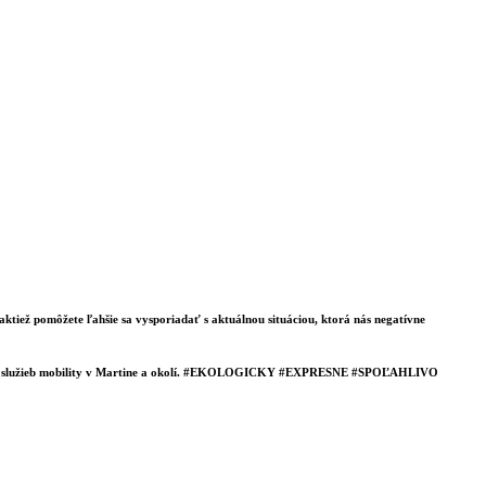
tiež pomôžete ľahšie sa vysporiadať s aktuálnou situáciou, ktorá nás negatívne
teľných služieb mobility v Martine a okolí. #EKOLOGICKY #EXPRESNE #SPOĽAHLIVO