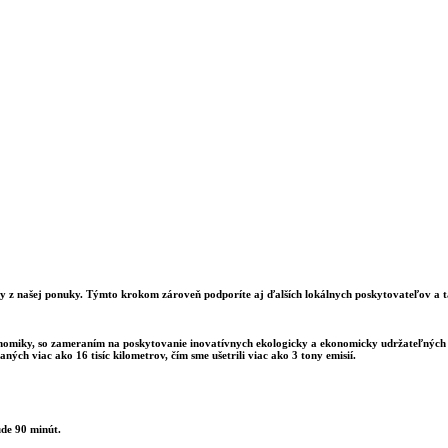
z našej ponuky. Týmto krokom zároveň podporíte aj ďalších lokálnych poskytovateľov a tak
j ekonomiky, so zameraním na poskytovanie inovatívnych ekologicky a ekonomicky udrža
h viac ako 16 tisíc kilometrov, čím sme ušetrili viac ako 3 tony emisií.
ude 90 minút.