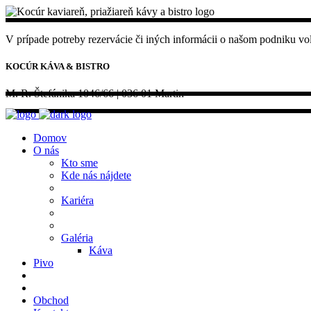
V prípade potreby rezervácie či iných informácii o našom podniku vola
KOCÚR KÁVA & BISTRO
M. R. Štefánika 1046/66 | 036 01 Martin
Domov
O nás
Kto sme
Kde nás nájdete
Kariéra
Galéria
Káva
Pivo
Obchod