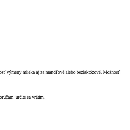
žnosť výmeny mlieka aj za mandľové alebo bezlaktózové. Možnosť
rúčam, určite sa vrátim.