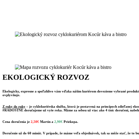
EKOLOGICKÝ ROZVOZ
Ekologicky, expresne a spoľahlivo vám vďaka nášim kuriérom dovezieme vybrané produkty 
ovplyvňuje.
Z ruky do ruky
– je cyklokuriérska služba, ktorá je postavená na princípoch zdieľane
#RADOSTNE doručujeme už vyše roka. Máme za sebou už viac ako 4 tisíc doručení, nabehanýc
Cena doručenia je
2,50€
Martin a
2,90€
Priekopa.
Doručenie už do 60 minút. V prípade, že máme veľa objednávok, tak sa môže stať, že to b