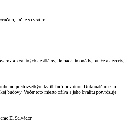
rúčam, určite sa vrátim.
varov a kvalitných destilátov, domáce limonády, punče a dezerty,
koholu, no predovšetkým kvôli ľuďom v ňom. Dokonalé miesto na
kej budovy. Večer toto miesto ožíva a jeho kvalitu potvrdzuje
šame El Salvádor.