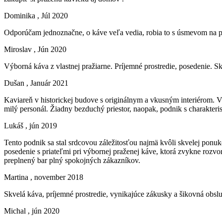
Dominika
, Júl 2020
Odporúčam jednoznačne, o káve veľa vedia, robia to s úsmevom na per
Miroslav
, Jún 2020
Výborná káva z vlastnej pražiarne. Príjemné prostredie, posedenie. S
Dušan
, Január 2021
Kaviareň v historickej budove s originálnym a vkusným interiérom. Vý
milý personál. Žiadny bezduchý priestor, naopak, podnik s charakteri
Lukáš
, jún 2019
Tento podnik sa stal srdcovou záležitosťou najmä kvôli skvelej pon
posedenie s priateľmi pri výbornej praženej káve, ktorá zvykne rozvon
preplnený bar plný spokojných zákazníkov.
Martina
, november 2018
Skvelá káva, príjemné prostredie, vynikajúce zákusky a šikovná obsl
Michal
, jún 2020