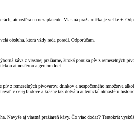
ách, atmosféra na nezaplatenie. Vlastná pražiarnička je veľké +. Odpo
kvelá obsluha, ktorá vždy rada poradí. Odporúčam.
borná káva z vlastnej pražiarne, široká ponuka pív z remeselných pivo
stickou atmosférou a geniom loci.
uke pív z remeselných pivovarov, drinkov a nespočetného množstva al
iavať v celej budove a krásne tak dotvára autentickú atmosféru historic
uha. Navyše aj vlastná pražiareň kávy. Čo viac dodať? Tentokrát vyskú