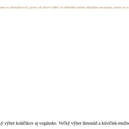
hame to aktualizovať, preto ak chceš vedieť čo dobrého máme aktuálne narazené, zastav sa u 
Referencie
ľký výber koláčikov aj vegánske. Veľký výber limonád a kávičiek-mo