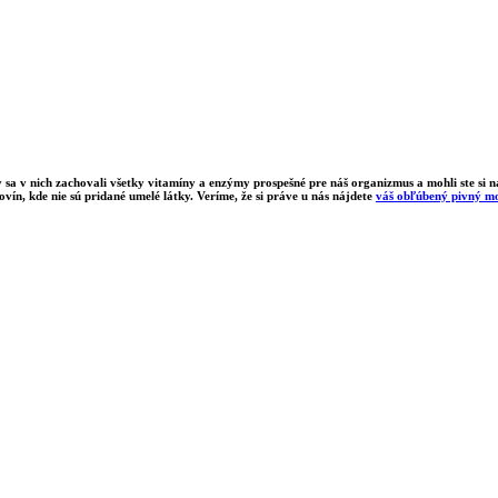
y sa v nich zachovali všetky vitamíny a enzýmy prospešné pre náš organizmus a mohli ste si
ín, kde nie sú pridané umelé látky.
Veríme, že si práve u nás nájdete
váš obľúbený pivný m