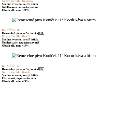
Názov špeciálu: Desiatka
Spodne kvasené, svetlý ležiak
Nefiltrované, nepasterizované
Obsah alk. min. 3,9%
KONÍČEK 11°
Remeselný pivovar Vojkovice
🇨🇿
Názov špeciálu: Ryzák
Spodne kvasené, svetlý ležiak
Nefiltrované, nepasterizované
Obsah alk. min. 4,5%
KONÍČEK 12°
Remeselný pivovar Vojkovice🇨🇿
Názov špeciálu: Koník
Spodne kvasené, svetlý ležiak
Filtrované, nepasterizované
Obsah alk. min. 4,9%