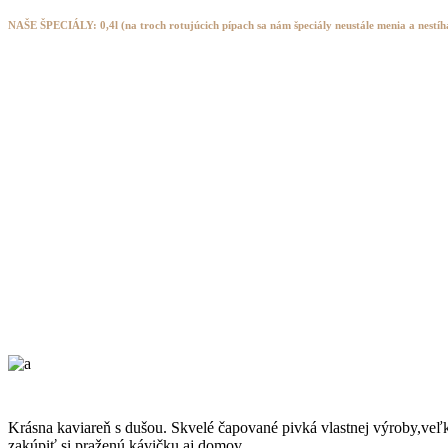
NAŠE ŠPECIÁLY:
0,4l (na troch rotujúcich pípach sa nám špeciály neustále menia a nestí
Krásna kaviareň s dušou. Skvelé čapované pivká vlastnej výroby,ve
zakúpiť si praženú kávičku aj domov .