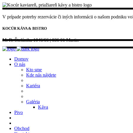
V prípade potreby rezervácie či iných informácii o našom podniku vola
KOCÚR KÁVA & BISTRO
M. R. Štefánika 1046/66 | 036 01 Martin
Domov
O nás
Kto sme
Kde nás nájdete
Kariéra
Galéria
Káva
Pivo
Obchod