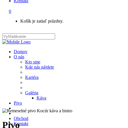
Kontakt
0
Košík je zatiaľ prázdny.
Domov
O nás
Kto sme
Kde nás nájdete
Kariéra
Galéria
Káva
Pivo
Obchod
Pivo
Kontakt