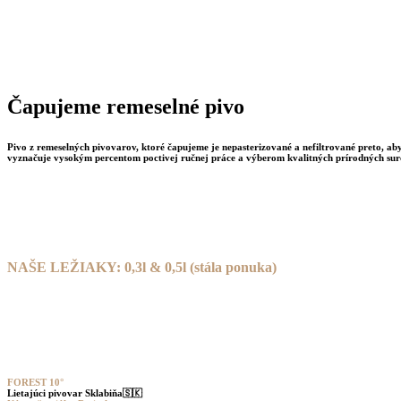
Čapujeme remeselné pivo
Pivo
z remeselných pivovarov, ktoré čapujeme je nepasterizované a nefiltrované preto, ab
vyznačuje vysokým percentom poctivej ručnej práce a výberom kvalitných prírodných surov
NAŠE LEŽIAKY: 0,3l & 0,5l (stála ponuka)
FOREST 10°
Lietajúci pivovar Sklabiňa
🇸🇰