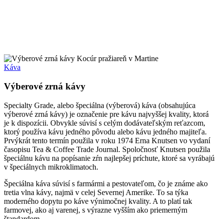
Káva
Výberové zrná kávy
Specialty Grade, alebo špeciálna (výberová) káva (obsahujúca
výberové zrná kávy) je označenie pre kávu najvyššej kvality, ktorá
je k dispozícii. Obvykle súvisí s celým dodávateľským reťazcom,
ktorý používa kávu jedného pôvodu alebo kávu jedného majiteľa.
Prvýkrát tento termín použila v roku 1974 Erna Knutsen vo vydaní
časopisu Tea & Coffee Trade Journal. Spoločnosť Knutsen použila
špeciálnu kávu na popísanie zŕn najlepšej príchute, ktoré sa vyrábajú
v špeciálnych mikroklimatoch.
Špeciálna káva súvisí s farmármi a pestovateľom, čo je známe ako
tretia vlna kávy, najmä v celej Severnej Amerike. To sa týka
moderného dopytu po káve výnimočnej kvality. A to platí tak
farmovej, ako aj varenej, s výrazne vyšším ako priemerným
štandardom.