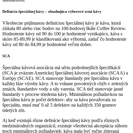
Definícia špeciálnej kávy – obsahujúca výberové zrná kávy
Všeobecne prijímanou definíciou špeciálnej kávy je káva, ktorá
získala 80 alebo viac bodov na 100-bodovej škále Coffee Review.
Hodnotenie kávy od 90 do 100 je hodnotené vynikajúco, káva s
skóre 85-89,99 je klasifikovaná ako výborná, zatiaľ čo hodnotenie
kávy od 80 do 84,99 je hodnotené veľmi dobre.
SCA
Špeciálna kávová asociácia má sériu podrobnejších špecifikácií
(SCA je zväzom Americkej špeciálnej kávovej asociácie (SCAA) a
Európy (SCAE). SCA stanovuje štandardy pre špeciálnu kávu v
každej fáze výroby kávy. A to vrátane povolených chýb v zelených
zrnách, štandardov vody a sily varenia. SCA tiež stanovuje jasné
štandardy v procese triedenia kávy. Minimálnou požiadavkou na
špeciálnu kávu je počet defektov: aby sa káva považovala za
špecialitu, musí mať 0 až 5 defektov na každých 350 gramov
mletých zŕn.
Aj keď existujú rôzne definície špeciálnej kávy podľa rôznych
medzinárodných organizácií, existuje všeobecná akceptácia súboru
troch minimálnych požiadaviek: káva mala byť ručne zbieraná