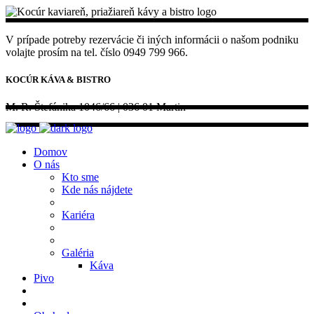
V prípade potreby rezervácie či iných informácii o našom podniku
volajte prosím na tel. číslo 0949 799 966.
KOCÚR KÁVA & BISTRO
M. R. Štefánika 1046/66 | 036 01 Martin
Domov
O nás
Kto sme
Kde nás nájdete
Kariéra
Galéria
Káva
Pivo