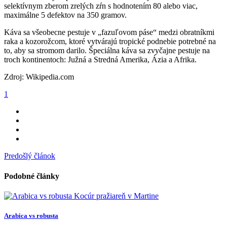
selektívnym zberom zrelých zŕn s hodnotením 80 alebo viac,
maximálne 5 defektov na 350 gramov.
Káva sa všeobecne pestuje v „fazuľovom páse“ medzi obratníkmi
raka a kozorožcom, ktoré vytvárajú tropické podnebie potrebné na
to, aby sa stromom darilo. Špeciálna káva sa zvyčajne pestuje na
troch kontinentoch: Južná a Stredná Amerika, Ázia a Afrika.
Zdroj: Wikipedia.com
1
Predošlý článok
Podobné články
Arabica vs robusta