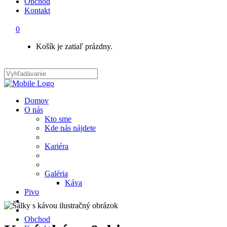
Obchod
Kontakt
0
Košík je zatiaľ prázdny.
Domov
O nás
Kto sme
Kde nás nájdete
Kariéra
Galéria
Káva
Pivo
Obchod