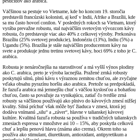
pesticídov ako arabica.
Väčšinou sa pestuje vo Vietname, kde ho koncom 19. storočia
predstavili francúzski kolonisti, aj keď v Indii, Afrike a Brazílii, kde
sa mu často hovorí conilon. V posledných rokoch sa Vietnam, ktorý
vyrába prevažne robustu, stal najväčším svetovým vývozcom kávy
robusta, čo predstavuje viac ako 40% z celkovej výroby. Prekonáva
Brazíliu (25% svetovej produkcie), Indonéziu (13%), Indiu (5%) a
Ugandu (5%). Brazília je stále najväčším producentom kávy na
svete a produkuje jednu tretinu svetovej kávy, hoci 69% z toho je C.
arabica.
Robusta je nenáročnejšia na starostlivosť a má vyšší výnos plodiny
ako C. arabica, preto je výroba lacnejšia. Pražené zrnká robusty
poskytujú silnú, plnú kávu s výraznou zemitou chuťou, ale zvyčajne
vďaka obsahu pyrazínu horšiu ako arabica. Pretože sa predpokladá,
že fazuľa arabica má jemnejšiu chuť s väčšou kyslosťou a bohatšou
chuťou, často sa považuje za vynikajúcu, zatiaľ čo tvrdšie zrná
robusty sa väčšinou používajú ako plnivo do kávových zmesí nižšej
kvality. Silná príchuť však môže byť žiaduca v zmesi, ktorá jej
dodáva vnímanú „silu“ a „záver“, hlavne v talianskej kávovej
kultúre. Kvalitná fazuľa robusta sa používa v tradičných talianskych
zmesiach espressa v množstve asi 10 – 15%, aby poskytla celkovú
chuť a lepšiu penovú hlavu (známa ako crema). Okrem toho sa
používa ako stimulant, diuretikum, antioxidant, antipyretikum a