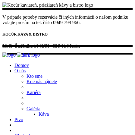
V prípade potreby rezervácie či iných informácii o našom podniku
volajte prosím na tel. číslo 0949 799 966.
KOCÚR KÁVA & BISTRO
M. R. Štefánika 1046/66 | 036 01 Martin
Domov
O nás
Kto sme
Kde nás nájdete
Kariéra
Galéria
Káva
Pivo