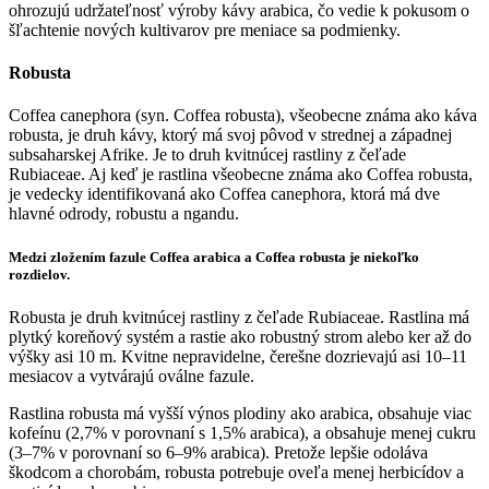
ohrozujú udržateľnosť výroby kávy arabica, čo vedie k pokusom o
šľachtenie nových kultivarov pre meniace sa podmienky.
Robusta
Coffea canephora (syn. Coffea robusta), všeobecne známa ako káva
robusta, je druh kávy, ktorý má svoj pôvod v strednej a západnej
subsaharskej Afrike. Je to druh kvitnúcej rastliny z čeľade
Rubiaceae. Aj keď je rastlina všeobecne známa ako Coffea robusta,
je vedecky identifikovaná ako Coffea canephora, ktorá má dve
hlavné odrody, robustu a ngandu.
Medzi zložením fazule Coffea arabica a Coffea robusta je niekoľko
rozdielov.
Robusta je druh kvitnúcej rastliny z čeľade Rubiaceae. Rastlina má
plytký koreňový systém a rastie ako robustný strom alebo ker až do
výšky asi 10 m. Kvitne nepravidelne, čerešne dozrievajú asi 10–11
mesiacov a vytvárajú oválne fazule.
Rastlina robusta má vyšší výnos plodiny ako arabica, obsahuje viac
kofeínu (2,7% v porovnaní s 1,5% arabica), a obsahuje menej cukru
(3–7% v porovnaní so 6–9% arabica). Pretože lepšie odoláva
škodcom a chorobám, robusta potrebuje oveľa menej herbicídov a