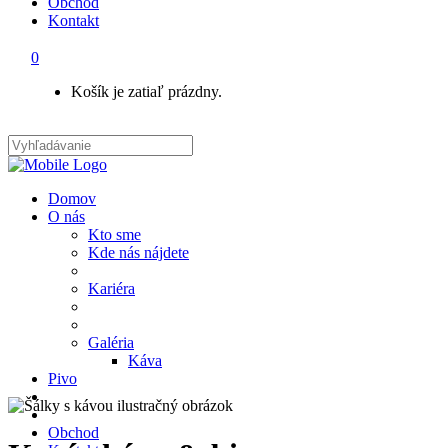
Obchod
Kontakt
0
Košík je zatiaľ prázdny.
Domov
O nás
Kto sme
Kde nás nájdete
Kariéra
Galéria
Káva
Pivo
Obchod