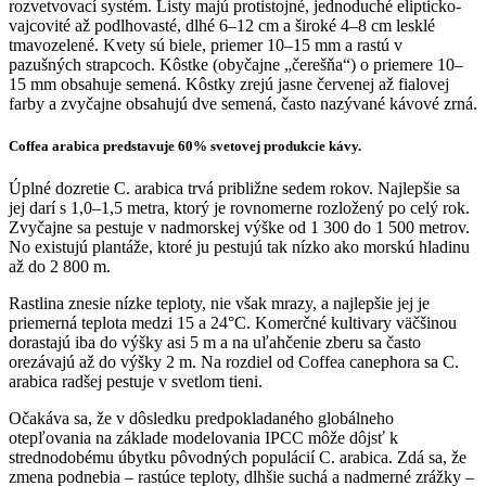
rozvetvovací systém. Listy majú protistojné, jednoduché elipticko-
vajcovité až podlhovasté, dlhé 6–12 cm a široké 4–8 cm lesklé
tmavozelené. Kvety sú biele, priemer 10–15 mm a rastú v
pazušných strapcoch. Kôstke (obyčajne „čerešňa“) o priemere 10–
15 mm obsahuje semená. Kôstky zrejú jasne červenej až fialovej
farby a zvyčajne obsahujú dve semená, často nazývané kávové zrná.
Coffea arabica predstavuje 60% svetovej produkcie kávy.
Úplné dozretie C. arabica trvá približne sedem rokov. Najlepšie sa
jej darí s 1,0–1,5 metra, ktorý je rovnomerne rozložený po celý rok.
Zvyčajne sa pestuje v nadmorskej výške od 1 300 do 1 500 metrov.
No existujú plantáže, ktoré ju pestujú tak nízko ako morskú hladinu
až do 2 800 m.
Rastlina znesie nízke teploty, nie však mrazy, a najlepšie jej je
priemerná teplota medzi 15 a 24°C. Komerčné kultivary väčšinou
dorastajú iba do výšky asi 5 m a na uľahčenie zberu sa často
orezávajú až do výšky 2 m. Na rozdiel od Coffea canephora sa C.
arabica radšej pestuje v svetlom tieni.
Očakáva sa, že v dôsledku predpokladaného globálneho
otepľovania na základe modelovania IPCC môže dôjsť k
strednodobému úbytku pôvodných populácií C. arabica. Zdá sa, že
zmena podnebia – rastúce teploty, dlhšie suchá a nadmerné zrážky –