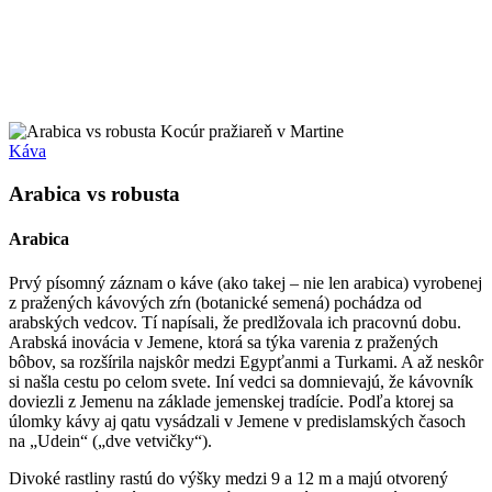
Káva
Arabica vs robusta
Arabica
Prvý písomný záznam o káve (ako takej – nie len arabica) vyrobenej
z pražených kávových zŕn (botanické semená) pochádza od
arabských vedcov. Tí napísali, že predlžovala ich pracovnú dobu.
Arabská inovácia v Jemene, ktorá sa týka varenia z pražených
bôbov, sa rozšírila najskôr medzi Egypťanmi a Turkami. A až neskôr
si našla cestu po celom svete. Iní vedci sa domnievajú, že kávovník
doviezli z Jemenu na základe jemenskej tradície. Podľa ktorej sa
úlomky kávy aj qatu vysádzali v Jemene v predislamských časoch
na „Udein“ („dve vetvičky“).
Divoké rastliny rastú do výšky medzi 9 a 12 m a majú otvorený