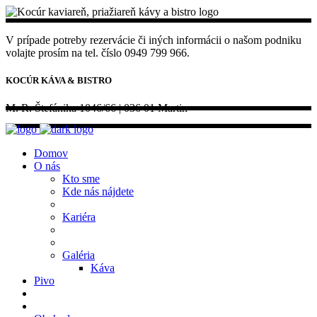
V prípade potreby rezervácie či iných informácii o našom podniku
volajte prosím na tel. číslo 0949 799 966.
KOCÚR KÁVA & BISTRO
M. R. Štefánika 1046/66 | 036 01 Martin
Domov
O nás
Kto sme
Kde nás nájdete
Kariéra
Galéria
Káva
Pivo