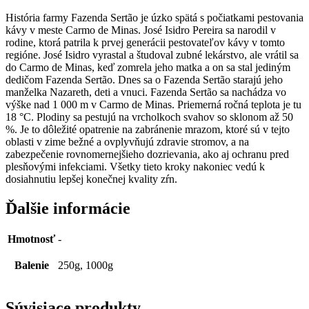
História farmy Fazenda Sertão je úzko spätá s počiatkami pestovania
kávy v meste Carmo de Minas. José Isidro Pereira sa narodil v
rodine, ktorá patrila k prvej generácii pestovateľov kávy v tomto
regióne. José Isidro vyrastal a študoval zubné lekárstvo, ale vrátil sa
do Carmo de Minas, keď zomrela jeho matka a on sa stal jediným
dedičom Fazenda Sertão. Dnes sa o Fazenda Sertão starajú jeho
manželka Nazareth, deti a vnuci. Fazenda Sertão sa nachádza vo
výške nad 1 000 m v Carmo de Minas. Priemerná ročná teplota je tu
18 °C. Plodiny sa pestujú na vrcholkoch svahov so sklonom až 50
%. Je to dôležité opatrenie na zabránenie mrazom, ktoré sú v tejto
oblasti v zime bežné a ovplyvňujú zdravie stromov, a na
zabezpečenie rovnomernejšieho dozrievania, ako aj ochranu pred
plesňovými infekciami. Všetky tieto kroky nakoniec vedú k
dosiahnutiu lepšej konečnej kvality zŕn.
Ďalšie informácie
Hmotnosť
-
Balenie
250g, 1000g
Súvisiace produkty