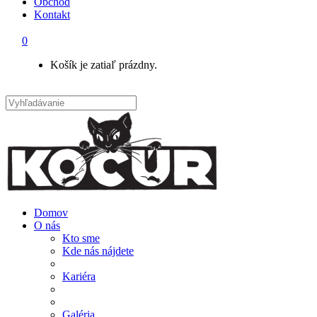
Obchod
Kontakt
0
Košík je zatiaľ prázdny.
Domov
O nás
Kto sme
Kde nás nájdete
Kariéra
Galéria