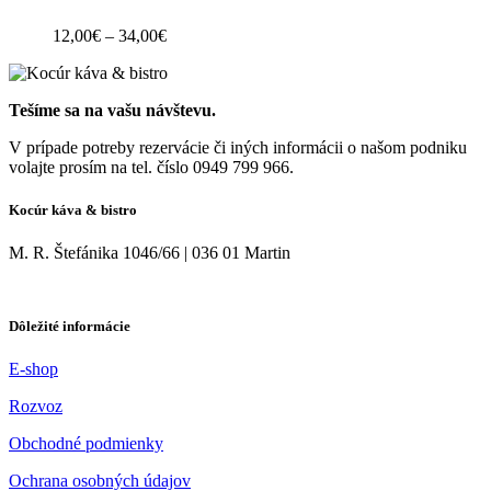
na
viacero
stránke
variantov.
Price
12,00
€
–
34,00
€
produktu.
Možnosti
range:
si
12,00€
môžete
through
vybrať
Tešíme sa na vašu návštevu.
34,00€
na
stránke
V prípade potreby rezervácie či iných informácii o našom podniku
produktu.
volajte prosím na tel. číslo 0949 799 966.
Kocúr káva & bistro
M. R. Štefánika 1046/66 | 036 01 Martin
Dôležité informácie
E-shop
Rozvoz
Obchodné podmienky
Ochrana osobných údajov