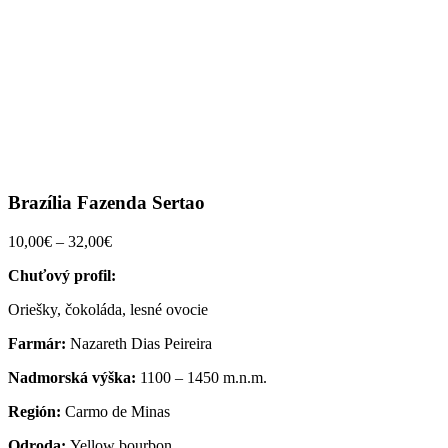
Brazília Fazenda Sertao
Price
10,00
€
–
32,00
€
range:
Chuťový profil:
10,00€
through
Oriešky, čokoláda, lesné ovocie
32,00€
Farmár:
Nazareth Dias Peireira
Nadmorská výška:
1100 – 1450 m.n.m.
Región:
Carmo de Minas
Odroda:
Yellow bourbon