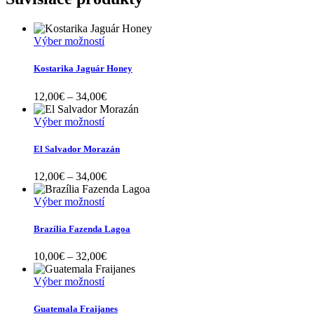
Tento
Výber možností
produkt
má
Kostarika Jaguár Honey
viacero
variantov.
Price
12,00
€
–
34,00
€
Možnosti
range:
si
Tento
12,00€
Výber možností
môžete
produkt
through
vybrať
má
34,00€
El Salvador Morazán
na
viacero
stránke
variantov.
Price
12,00
€
–
34,00
€
produktu.
Možnosti
range:
si
Tento
12,00€
Výber možností
môžete
produkt
through
vybrať
má
34,00€
Brazília Fazenda Lagoa
na
viacero
stránke
variantov.
Price
10,00
€
–
32,00
€
produktu.
Možnosti
range:
si
Tento
10,00€
Výber možností
môžete
produkt
through
vybrať
má
32,00€
Guatemala Fraijanes