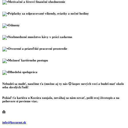
Motivačné a férové finančné ohodnotenie
Príplatky za odpracované víkendy, sviatky a nočné hodiny
O
dmeny
Neobmedzené množstvo kávy v práci zadarmo
Otvorené a priateľské pracovné prostredie
Možnosť kariérneho postupu
Dlhodobá spolupráca
Nebudeš sa nudiť, naučíme ťa (možno aj ty nás 🙂 kopec nových vecí a budeš mať okolo
seba skvelých ľudí!
Pokiaľ ťa kariéra u Kocúra zaujala, neváhaj sa nám ozvať, pošli svoj životopis a na
pohovore si povieme viac.
📩
info@kocurmt.sk