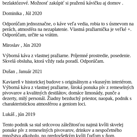
bezlaktózové. Možnosť zakúpiť si praženú kávičku aj domov .
Dominika
, Júl 2020
Odporúčam jednoznačne, o káve veľa vedia, robia to s úsmevom na
perách, atmosféra na nezaplatenie. Vlastná pražiarnička je veľké +.
Odporúčam, určite sa vrátim.
Miroslav
, Jún 2020
Výborná káva z vlastnej pražiarne. Príjemné prostredie, posedenie.
Skvelá obsluha, ktorá vždy rada poradí. Odporúčam.
Dušan
, Január 2021
Kaviareň v historickej budove s originálnym a vkusným interiérom.
Výborná káva z vlastnej pražiarne, široká ponuka pív z remeselných
pivovarov a kvalitných destilátov, domáce limonády, punče a
dezerty, milý personál. Žiadny bezduchý priestor, naopak, podnik s
charakteristickou atmosférou a geniom loci.
Lukáš
, jún 2019
Tento podnik sa stal srdcovou záležitosťou najmä kvôli skvelej
ponuke pív z remeselných pivovarov, drinkov a nespočetného
množstva alkoholu, no predovšetkým kvôli ľuďom v ňom.