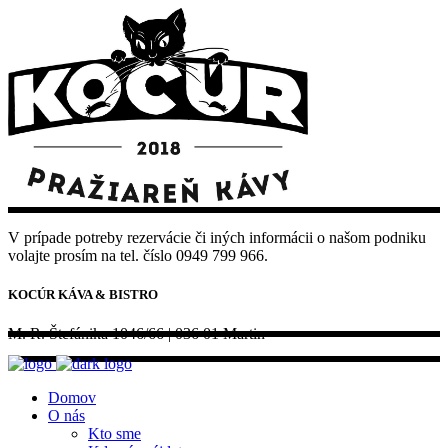
V prípade potreby rezervácie či iných informácii o našom podniku
volajte prosím na tel. číslo 0949 799 966.
KOCÚR KÁVA & BISTRO
M. R. Štefánika 1046/66 | 036 01 Martin
Domov
O nás
Kto sme