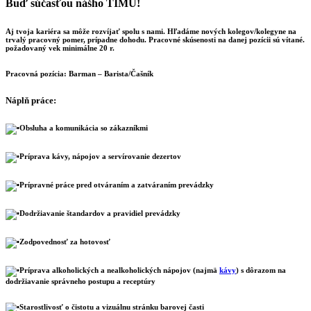
Buď súčasťou nášho TÍMU!
Aj tvoja kariéra sa môže rozvíjať spolu s nami. Hľadáme nových kolegov/kolegyne na
trvalý pracovný pomer, prípadne dohodu. Pracovné skúsenosti na danej pozícii sú vítané.
požadovaný vek minimálne 20 r.
Pracovná pozícia:
Barman – Barista/Čašník
Náplň práce:
Obsluha a komunikácia so zákazníkmi
Príprava kávy, nápojov a servírovanie dezertov
Prípravné práce pred otváraním a zatváraním prevádzky
Dodržiavanie štandardov a pravidiel prevádzky
Zodpovednosť za hotovosť
Príprava alkoholických a nealkoholických nápojov (najmä
kávy
) s dôrazom na
dodržiavanie správneho postupu a receptúry
Starostlivosť o čistotu a vizuálnu stránku barovej časti