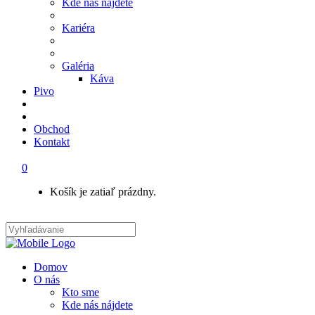
Kde nás nájdete
Kariéra
Galéria
Káva
Pivo
Obchod
Kontakt
0
Košík je zatiaľ prázdny.
Domov
O nás
Kto sme
Kde nás nájdete