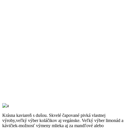
Referencie
Krásna kaviareň s dušou. Skvelé čapované pivká vlastnej
výroby,veľký výber koláčikov aj vegánske. Veľký výber limonád a
kávičiek-možnosť výmeny mlieka aj za mandľové alebo